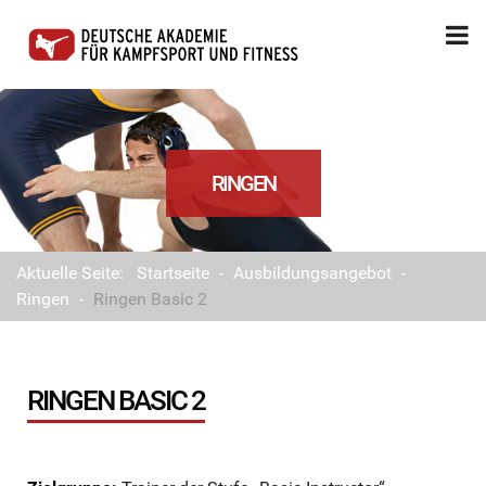
RINGEN
Aktuelle Seite:
Startseite
-
Ausbildungsangebot
-
Ringen
-
Ringen Basic 2
RINGEN BASIC 2