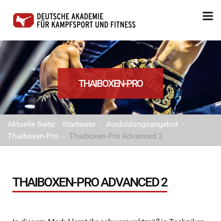
THAIBOXEN-PRO
Aktuelle Seite:
Startseite
-
Ausbildungsangebot
-
Thaiboxen-Pro
-
Thaiboxen-Pro Advanced 2
THAIBOXEN-PRO ADVANCED 2