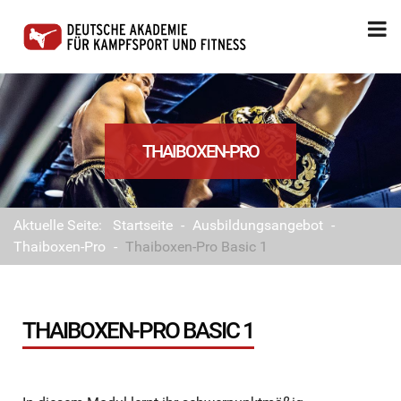
THAIBOXEN-PRO
Aktuelle Seite:
Startseite
-
Ausbildungsangebot
-
Thaiboxen-Pro
-
Thaiboxen-Pro Basic 1
THAIBOXEN-PRO BASIC 1